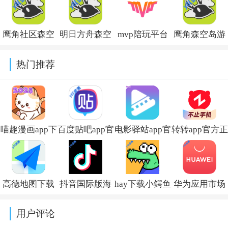
软件v7.98.0
方2026最新版
本v7.17.15
最新版本
v2.7.18
v2.79.5-19132
鹰角社区森空
明日方舟森空
mvp陪玩平台
鹰角森空岛游
岛最新版本
岛app下载最新
v2.18.11
戏社区软件
热门推荐
v1.55.0
版v1.55.0
v1.55.0
喵趣漫画app下
百度贴吧app官
电影驿站app官
转转app官方正
载小说免费安
方下载
方最新版本免
版下载2026最
装v5.0.0
v22.5.1.0
费下载v2.0.0
新版本v12.6.0
高德地图下载
抖音国际版海
hay下载小鳄鱼
华为应用市场
导航2026最新
外版下载
中文版v8.53.0
正版下载软件
用户评论
版安装
(TikTok)v44.7.15
商店