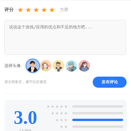
★
★
★
★
★
v16.13.0.2011
appv16.2.1.300
评分
力荐
选择头像:
发布评论
请文明发言，遵守社区规范
★
★
★
★
★
3.0
★
★
★
★
★
★
★
★
★
5人评分