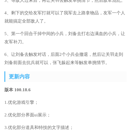
3、等敌人过来后，再让关羽去触发单挑情节，然后敌军混乱。
4、剩下的交给友军打就可以了我军去上路拿物品，友军一个人
就能搞定全部敌人了。
5、第一个回合干掉中间的小兵，刘备去打右边满血的小兵，让
友军补刀。
6、让刘备去触发对话，后面2个小兵会撤退，然后让关羽走到
刘备前面去抗兵就可以，张飞躲起来等触发单挑情节。
更新内容
版本 100.18.6
1.优化游戏引擎；
2.优化部分界面ui展示；
3.优化部分道具和特技的文字描述；