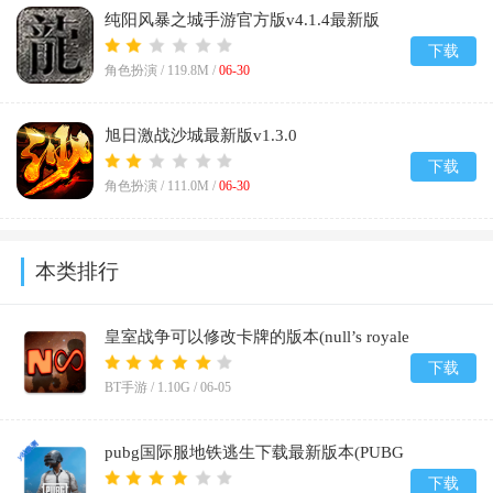
纯阳风暴之城手游官方版v4.1.4最新版
下载
角色扮演 /
119.8M
/
06-30
旭日激战沙城最新版v1.3.0
下载
角色扮演 /
111.0M
/
06-30
本类排行
皇室战争可以修改卡牌的版本(null’s royale
infinity)v14.593.1
下载
BT手游 /
1.10G
/
06-05
pubg国际服地铁逃生下载最新版本(PUBG
MOBILE)v4.4.0
下载