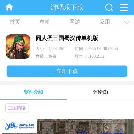
游吧乐下载
首页
单机
网游
应用
资讯
合集
同人圣三国蜀汉传单机版
大小：1,002.2M
时间：2026-06-30 09:55
性质：免费
版本：v100.21.2
立即下载
软件介绍
评论
(3)
三国策略