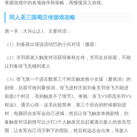
掌握游戏中的各项操作和策略，再慢慢深入游戏。
同人圣三国蜀汉传游戏攻略
第一关：大兴山之1、主要对话：
（1）刘备跟出现说话结巴的小兵对话〔撤退〕
（2）关羽跟老人触发对话获得春秋左传，关羽走在前面，不能
让刘备张飞先碰到老人
（3）张飞第一个进左数第三个村庄触发救小女孩（夏侯涓）的
剧情，后面可收到夏侯涓，张飞进村庄前刘备关羽张飞不能进
前面2个村庄，否则触发不了情节2、单挑：张飞VS邓茂关羽VS
程远3、通关心得：这关比较简单，第三个回合的时候都别进
村，电脑回合友军会自己进城，然后让张飞触发单挑剧情，刘
备触发对话剧情可以少打2个人触发完后赶紧逃出敌人的攻击范
围，让友军自己消灭剩下的部队，然后程远志会出来，等敌人