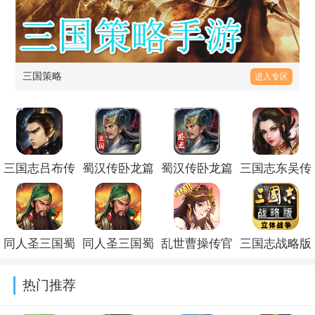
三国策略
进入专区
三国志吕布传
蜀汉传卧龙篇
蜀汉传卧龙篇
三国志东吴传
安卓下载
官方版
九游版
官方正版
v100.20.4
v100.21.1
v100.21.1
v100.21.1
同人圣三国蜀
同人圣三国蜀
乱世曹操传官
三国志战略版
汉传单机版
汉传官方版
方正版最新下
灵犀官方版本
热门推荐
v100.21.2
v100.21.2
载安版v2.6.52
v2080.1701