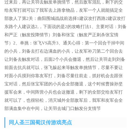
过来后，再让关羽去触发单挑情节，然后敌军混乱，剩下的交
给友军打就可以了我军去上路拿物品，友军一个人就能搞定全
部敌人了第2关：曲阳围城战战前选择1建议攻打西路2建议攻打
东路个人建议选2,，下面说的是2的攻略打法1、主要对话：刘备
和严正（触发投降情节）刘备和张宝（触发严正刺杀张宝情
节）2、单挑：张飞VS高升3、通关心得：第一个回合干掉中间
的小兵，刘备去打右边满血的小兵，让友军补刀第二个回合去
让刘备去触发对话，后面2个小兵会撤退，然后让关羽走到刘备
前面去抗兵就可以，张飞躲起来等触发单挑情节，尽量不要让
对面小兵摸到你靠友军打，刘备尽量往前走，抓好机会去跟张
宝对话，然后张宝军团的小兵会全部撤退，这个时候曹操孙坚
援军会来，中间阵营小兵也会这撤退，剩下的全部交给友军打
就可以了，也很轻松，消灭城外全部敌军后，我军和友军会全
部满血集中在中间，让关羽去城门口触发分支情节
同人圣三国蜀汉传游戏亮点