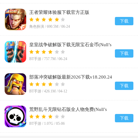
王者荣耀体验服下载官方正版
2026v11.41.1.6
下载
角色扮演 /
690.5M
/
06-24
皇室战争破解版下载无限宝石金币(Null’s
Royale)v14.593.1
下载
BT手游 /
757.7M
/
06-24
部落冲突破解版最新2026下载v18.200.24
下载
BT手游 /
426.1M
/
04-12
荒野乱斗无限钻石版全人物免费(Null’s
Brawl)v67.264
下载
BT手游 /
1.07G
/
05-06