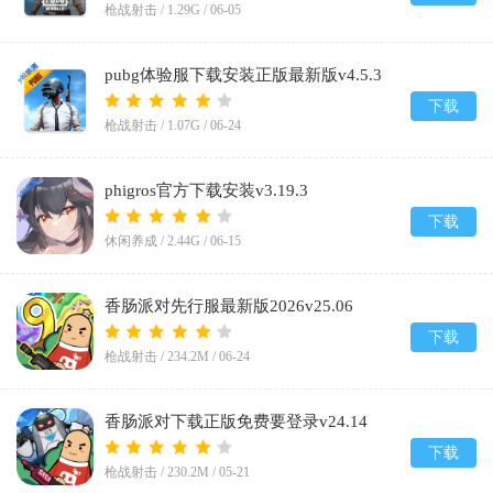
枪战射击 /
1.29G
/
06-05
pubg体验服下载安装正版最新版v4.5.3
下载
枪战射击 /
1.07G
/
06-24
phigros官方下载安装v3.19.3
下载
休闲养成 /
2.44G
/
06-15
香肠派对先行服最新版2026v25.06
下载
枪战射击 /
234.2M
/
06-24
香肠派对下载正版免费要登录v24.14
下载
枪战射击 /
230.2M
/
05-21