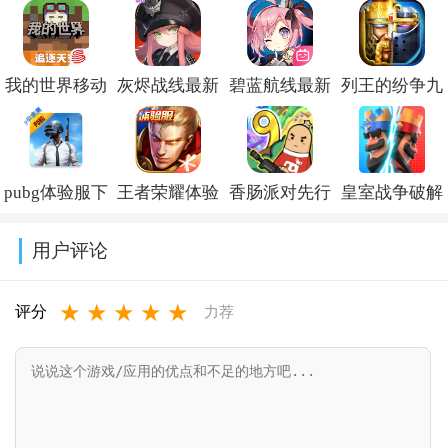
我的世界移动
灰烬战线最新
碧蓝航线最新
列王的纷争九
版官方正版下
版下载安装
版本下载
游最新版本
载安装
v1.0.60
v9.7.10
v11.19.0
pubg体验服下
王者荣耀体验
香肠派对先行
皇室战争破解
v3.8.25.293531
载安装正版最
服下载官方正
服最新版
版下载无限宝
用户评论
新版v4.5.3
版
2026v25.06
石金币(Null’s
★
★
★
★
★
2026v11.41.1.6
Royale)v14.593
评分
力荐