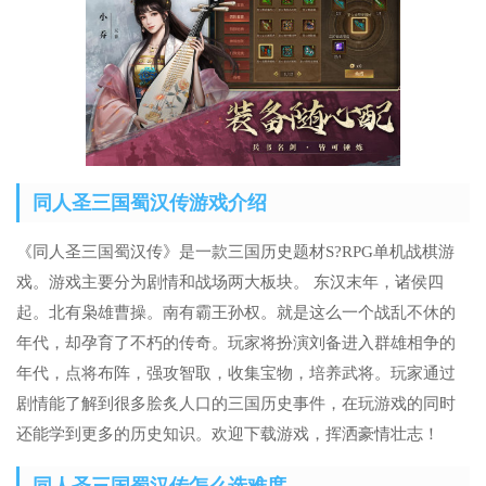
同人圣三国蜀汉传游戏介绍
《同人圣三国蜀汉传》是一款三国历史题材S?RPG单机战棋游
戏。游戏主要分为剧情和战场两大板块。 东汉末年，诸侯四
起。北有枭雄曹操。南有霸王孙权。就是这么一个战乱不休的
年代，却孕育了不朽的传奇。玩家将扮演刘备进入群雄相争的
年代，点将布阵，强攻智取，收集宝物，培养武将。玩家通过
剧情能了解到很多脍炙人口的三国历史事件，在玩游戏的同时
还能学到更多的历史知识。欢迎下载游戏，挥洒豪情壮志！
同人圣三国蜀汉传怎么选难度