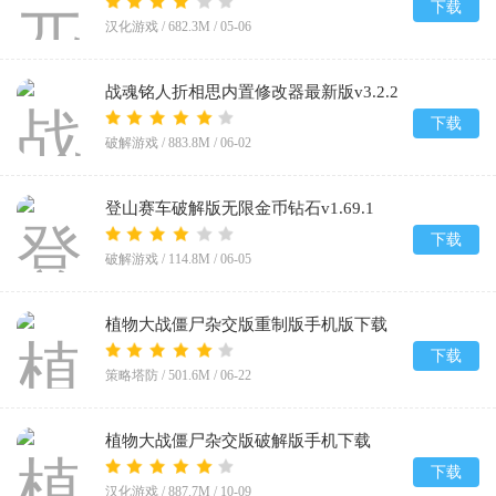
下载
汉化游戏 /
682.3M
/
05-06
战魂铭人折相思内置修改器最新版v3.2.2
下载
破解游戏 /
883.8M
/
06-02
登山赛车破解版无限金币钻石v1.69.1
下载
破解游戏 /
114.8M
/
06-05
植物大战僵尸杂交版重制版手机版下载
v0.23.0.0
下载
策略塔防 /
501.6M
/
06-22
植物大战僵尸杂交版破解版手机下载
(Plants vs Zombies Super Hybrid)v3.12
下载
汉化游戏 /
887.7M
/
10-09