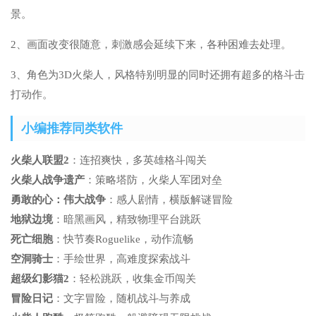
景。
2、画面改变很随意，刺激感会延续下来，各种困难去处理。
3、角色为3D火柴人，风格特别明显的同时还拥有超多的格斗击
打动作。
小编推荐同类软件
火柴人联盟2
：连招爽快，多英雄格斗闯关
火柴人战争遗产
：策略塔防，火柴人军团对垒
勇敢的心：伟大战争
：感人剧情，横版解谜冒险
地狱边境
：暗黑画风，精致物理平台跳跃
死亡细胞
：快节奏Roguelike，动作流畅
空洞骑士
：手绘世界，高难度探索战斗
超级幻影猫2
：轻松跳跃，收集金币闯关
冒险日记
：文字冒险，随机战斗与养成