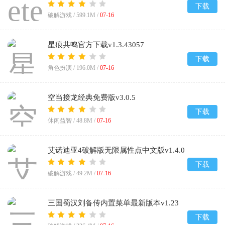
中文版
下载
破解游戏 /
599.1M
/
07-16
星痕共鸣官方下载v1.3.43057
下载
角色扮演 /
196.0M
/
07-16
空当接龙经典免费版v3.0.5
下载
休闲益智 /
48.8M
/
07-16
艾诺迪亚4破解版无限属性点中文版v1.4.0
下载
破解游戏 /
49.2M
/
07-16
三国蜀汉刘备传内置菜单最新版本v1.23
下载