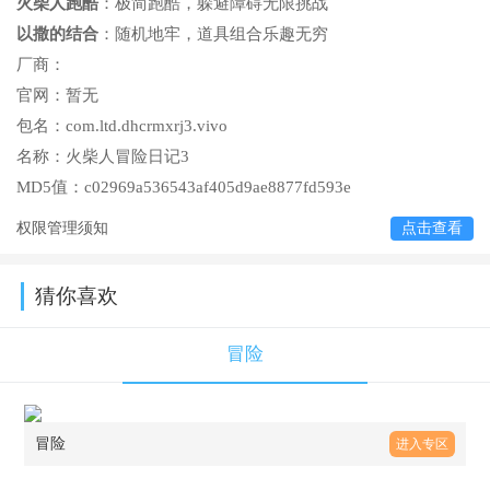
火柴人跑酷
：极简跑酷，躲避障碍无限挑战
以撒的结合
：随机地牢，道具组合乐趣无穷
厂商：
官网：
暂无
包名：
com.ltd.dhcrmxrj3.vivo
名称：
火柴人冒险日记3
MD5值：
c02969a536543af405d9ae8877fd593e
权限管理须知
点击查看
猜你喜欢
冒险
冒险
进入专区