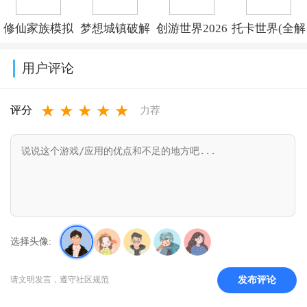
v1.40.2
置菜单
(Subway
修仙家族模拟
梦想城镇破解
创游世界2026
托卡世界(全解
(PlantsVsZombiesRH-
Surf)v3.66.0
器内置作弊菜
版内置修改菜
最新版下载
锁版
Mod)v3.8
用户评论
单折相思
单
v1.77.0
本)2026v1.134
★
★
★
★
★
v10.1.6
(Township)v37.0.2
评分
力荐
选择头像:
发布评论
请文明发言，遵守社区规范