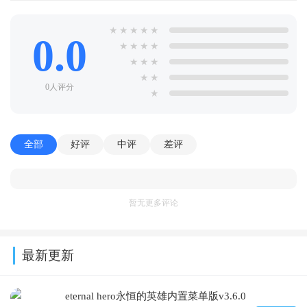
★
★
★
★
★
0.0
★
★
★
★
★
★
★
★
★
0人评分
★
全部
好评
中评
差评
暂无更多评论
最新更新
eternal hero永恒的英雄内置菜单版v3.6.0