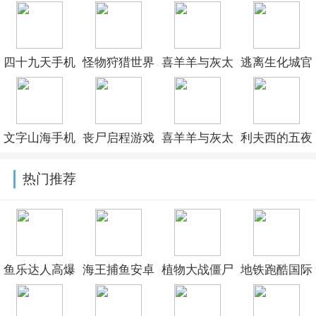
四十九天手机
怪物狩猎世界
喜羊羊与灰太
逃离生化城官
版v1.0
官方版
狼之血寂官方
方版v1.01
v189.1.1.3018
版v0.5
文字山海手机
丧尸启程游戏
喜羊羊与灰太
利夫西的五夜
版v1.0.4
最新版v1.0.0
狼之茵野手机
游戏手机版
热门推荐
版v0.1
(FIve Nights at
Dr.Livesey)v1.
鱼乐达人高爆
海王捕鱼安卓
植物大战僵尸
地铁跑酷国际
版最新版v1.3.0
版本官方下载
融合版二创内
服破解版下载