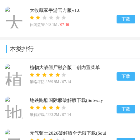
大收藏家手游官方版v1.0
下载
休闲益智 /
63.1M
/
07-16
本类排行
植物大战僵尸融合版二创内置菜单
(PlantsVsZombiesRH-Mod)v3.8
下载
策略塔防 /
569.9M
/
07-14
地铁跑酷国际服破解版下载(Subway
Surf)v3.66.0
下载
破解游戏 /
223.2M
/
07-14
元气骑士2026破解版全无限下载(Soul
Knight)v8.2.0