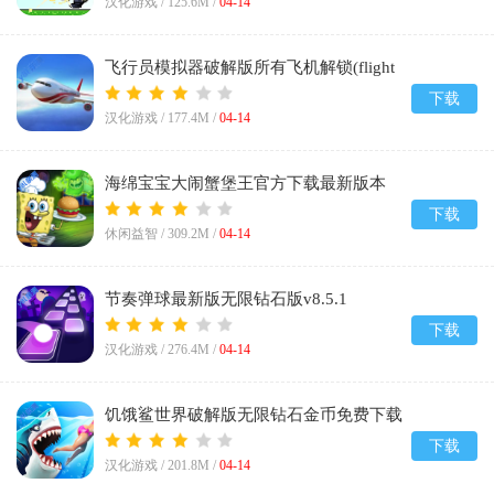
汉化游戏 /
125.6M
/
04-14
飞行员模拟器破解版所有飞机解锁(flight
pilot)v2.12.23
下载
汉化游戏 /
177.4M
/
04-14
海绵宝宝大闹蟹堡王官方下载最新版本
v5.10.7
下载
休闲益智 /
309.2M
/
04-14
节奏弹球最新版无限钻石版v8.5.1
下载
汉化游戏 /
276.4M
/
04-14
饥饿鲨世界破解版无限钻石金币免费下载
安装v7.7.1
下载
汉化游戏 /
201.8M
/
04-14