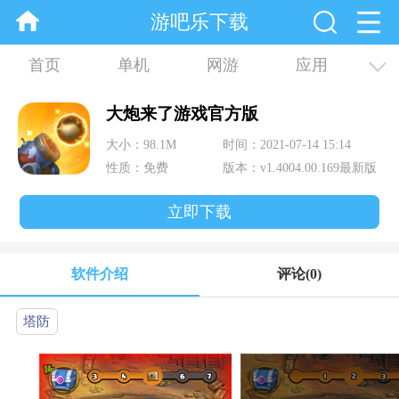
游吧乐下载
首页
单机
网游
应用
资讯
合集
大炮来了游戏官方版
大小：98.1M
时间：2021-07-14 15:14
性质：免费
版本：v1.4004.00.169最新版
立即下载
软件介绍
评论
(0)
塔防