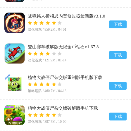
战魂铭人折相思内置修改器最新版v3.1.0
下载
汉化游戏 /
859.2M
/
04-01
登山赛车破解版无限金币钻石v1.67.8
下载
汉化游戏 /
121.9M
/
01-14
植物大战僵尸杂交版重制版手机版下载
v0.19.1.0
下载
策略塔防 /
460.7M
/
04-13
植物大战僵尸杂交版破解版手机下载
(Plants vs Zombies Super Hybrid)v3.12
下载
汉化游戏 /
887.7M
/
10-09