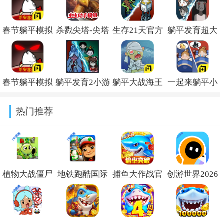
春节躺平模拟
杀戮尖塔-尖塔
生存21天官方
躺平发育超大
器双鬼模式
奇兵安卓手机
版v1.0.1
房间魔改版
v2.8.5
版v1.1.10
v2.8.5
春节躺平模拟
躺平发育2小游
躺平大战海王
一起来躺平小
器五鬼模式最
戏v2.8.5最新版
发育版v2.8.5
游戏v2.8.5
热门推荐
新版2.8.5
植物大战僵尸
地铁跑酷国际
捕鱼大作战官
创游世界2026
杂交版重制版
服破解版下载
方版2026下载
最新版下载
手机版下载
(Subway
v1.6.0.1
v1.71.2