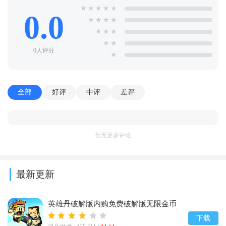
★
★
★
★
★
0.0
★
★
★
★
★
★
★
★
★
0人评分
★
全部
好评
中评
差评
暂无更多评论
最新更新
英雄丹破解版内购免费破解版无限金币
(Dan The Man)v1.12.75
下载