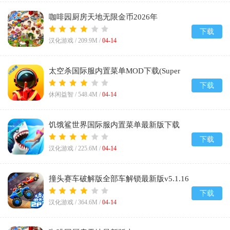
咖啡园厨房天地无限金币2026年
(Cafeland)v2.70.2
下载
汉化游戏 /
209.9M
/
04-14
太空杀国际服内置菜单MOD下载(Super
Sus)v1.76.10.061
下载
休闲益智 /
548.4M
/
04-14
饥饿鲨世界国际服内置菜单最新版下载
(Hungry Shark)v7.7.1
下载
汉化游戏 /
225.6M
/
04-14
撞头赛车破解版全部车解锁最新版v5.1.16
下载
汉化游戏 /
364.6M
/
04-14