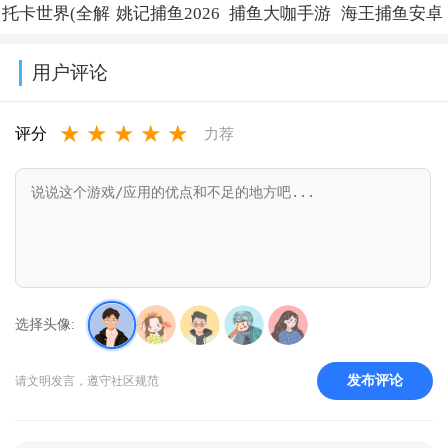
托卡世界(全解
姚记捕鱼2026
捕鱼大咖手游
海王捕鱼安卓
v0.19.1.0
Surf)v3.61.1
锁版
最新版官方版
下载安装正版
版本官方下载
用户评论
本)2026v1.128.0
v7.9.3.0
v153
v1.37.3
★
★
★
★
★
评分
力荐
选择头像:
发布评论
请文明发言，遵守社区规范