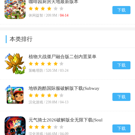
咖啡园厨房天地最新版本
(Cafeland)v2.70.2
下载
休闲益智 /
209.9M
/
04-14
本类排行
植物大战僵尸融合版二创内置菜单
(PlantsVsZombiesRH-Mod)v3.5
下载
策略塔防 /
520.5M
/
03-24
地铁跑酷国际服破解版下载(Subway
Surf)v3.61.1
下载
汉化游戏 /
239.8M
/
04-13
元气骑士2026破解版全无限下载(Soul
Knight)v8.1.0
下载
汉化游戏 /
646.6M
/
04-09