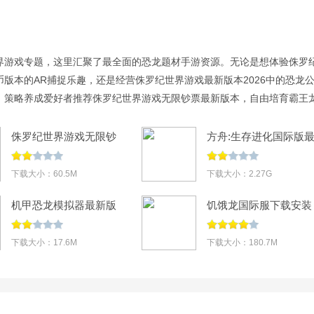
界游戏专题，这里汇聚了最全面的恐龙题材手游资源。无论是想体验侏罗
版本的AR捕捉乐趣，还是经营侏罗纪世界游戏最新版本2026中的恐龙
。策略养成爱好者推荐侏罗纪世界游戏无限钞票最新版本，自由培育霸王
生物；开放世界玩家首选方舟生存进化国际版最新版2026，在原始岛屿驯
闲玩家可尝试模拟恐龙岛安卓版、<机甲恐龙模拟器最新
侏罗纪世界游戏无限钞
方舟:生存进化国际版
票最新版本(Jurassic
新版2026(ARK: Surviva
World The
Evolved)v2.0.29
下载大小：60.5M
下载大小：2.27G
Game)v1.90.39
机甲恐龙模拟器最新版
饥饿龙国际服下载安装
v1.7.54
最新版v5.7
下载大小：17.6M
下载大小：180.7M