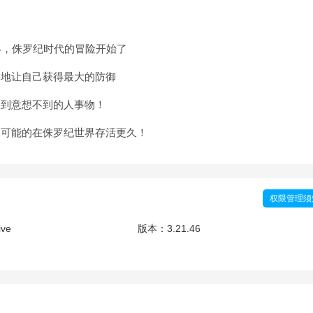
界，侏罗纪时代的冒险开始了
基地让自己获得最大的防御
遇到意想不到的人事物！
尽可能的在侏罗纪世界存活更久！
权限管理须
ive
版本：
3.21.46