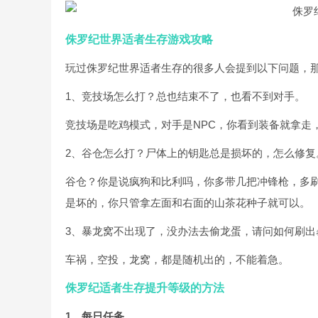
侏罗纪世界适者生存游戏攻略
玩过侏罗纪世界适者生存的很多人会提到以下问题，
1、竞技场怎么打？总也结束不了，也看不到对手。
竞技场是吃鸡模式，对手是NPC，你看到装备就拿走
2、谷仓怎么打？尸体上的钥匙总是损坏的，怎么修复
谷仓？你是说疯狗和比利吗，你多带几把冲锋枪，多
是坏的，你只管拿左面和右面的山茶花种子就可以。
3、暴龙窝不出现了，没办法去偷龙蛋，请问如何刷出
车祸，空投，龙窝，都是随机出的，不能着急。
侏罗纪适者生存提升等级的方法
1、每日任务