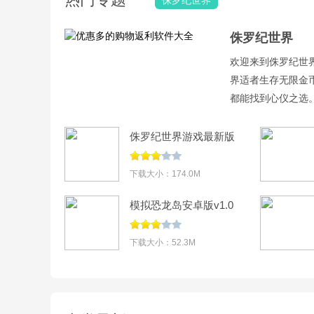
侏罗纪世界
侏罗纪世界
欢迎来到侏罗纪世
界适者生存无限金币
都能找到心仪之选
翼龙等数百种史前
龙、建立部落。休
侏罗纪世界游戏最新版
本2026下载(Jurassic
World The
下载大小：174.0M
Game)v1.90.39
模拟恐龙岛安卓版v1.0
下载大小：52.3M