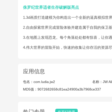
侏罗纪世界适者生存破解版亮点
1.3d画质打造建模为你构造出一个全新的逼真模拟世
2.自由探索世界完成冒险体验并建造属于自我的保卫
3.在地图上发现恐龙。每个角落处处都有惊喜，让你
4.伟大世界的冒险开始，快速的收集让你存活的资源
应用信息
包名：
com.ludia.jw2
名称：
JW Al
MD5值：
9072682658c81ea24900a3b7968ce337
热门专题