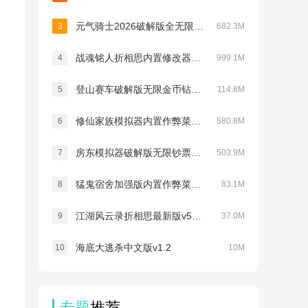
元气骑士2026破解版全无限下载(Soul Knight)v8.2.0
3
682.3M
战魂铭人折相思内置修改器最新版v3.3.0
4
999.1M
登山赛车破解版无限金币钻石v1.69.1
5
114.8M
修仙家族模拟器内置作弊菜单折相思v10.1.6
6
580.8M
房东模拟器破解版无限钞票无限钻石v1.87.5.2
7
503.9M
猛鬼宿舍加强版内置作弊菜单最新版v2.5.17
8
83.1M
江湖风云录折相思最新版v5.48
9
37.0M
海底大逃杀中文版v1.2
10
10M
专题
推荐