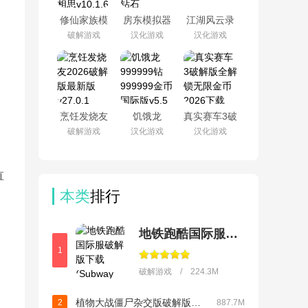
修仙家族模
房东模拟器
江湖风云录
拟器内置作
破解版无限
折相思最新
破解游戏
汉化游戏
汉化游戏
弊菜单折相
钞票无限钻
版v5.48
思v10.1.6
石v1.87.5.2
烹饪发烧友
饥饿龙
真实赛车3破
2026破解版
999999钻
解版全解锁
破解游戏
汉化游戏
汉化游戏
最新版
999999金币
无限金币
v27.0.1
国际版v5.5
2026下载
(Real
Racing
直
3)v13.6.1
本类
排行
地铁跑酷国际服破解版下载(Subway Surf)
1
破解游戏 / 224.3M
植物大战僵尸杂交版破解版手机下载(Plants vs Zombies Super Hybrid)v3.12
2
887.7M