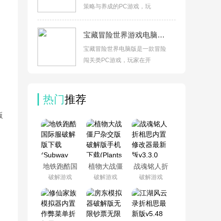
策略与养成的PC游戏，玩
宝藏冒险世界游戏电脑版v2.3.0绿色版
宝藏冒险世界电脑版是一款冒险
闯关类PC游戏，玩家在开
热门
推荐
版
地铁跑酷国
植物大战僵
战魂铭人折
际服破解版
尸杂交版破
相思内置修
破解游戏
破解游戏
破解游戏
下载
解版手机下
改器最新版
(Subway
载(Plants vs
v3.3.0
Surf)v3.66.1
Zombies
Super
Hybrid)v3.12