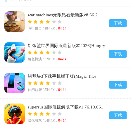
war machines无限钻石最新版v8.66.2
下载
飞行射击 /
184.7M
/
04-14
饥饿鲨世界国际服最新版本2026(Hungry
Shark World)v7.7.1
下载
角色扮演 /
220.9M
/
04-14
钢琴块3下载手机版正版(Magic Tiles
3)v13.042.101
下载
休闲益智 /
554.6M
/
04-14
supersus国际服破解版下载v1.76.10.061
下载
汉化游戏 /
548.4M
/
04-14