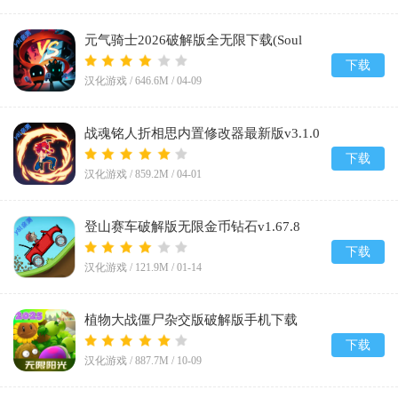
元气骑士2026破解版全无限下载(Soul
Knight)v8.1.0
下载
汉化游戏 /
646.6M
/
04-09
战魂铭人折相思内置修改器最新版v3.1.0
下载
汉化游戏 /
859.2M
/
04-01
登山赛车破解版无限金币钻石v1.67.8
下载
汉化游戏 /
121.9M
/
01-14
植物大战僵尸杂交版破解版手机下载
(Plants vs Zombies Super Hybrid)v3.12
下载
汉化游戏 /
887.7M
/
10-09