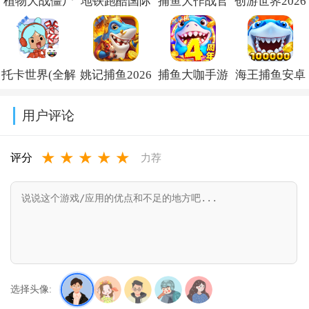
植物大战僵尸
地铁跑酷国际
捕鱼大作战官
创游世界2026
杂交版重制版
服破解版下载
方版2026下载
最新版下载
手机版下载
(Subway
v1.6.0.1
v1.71.2
托卡世界(全解
姚记捕鱼2026
捕鱼大咖手游
海王捕鱼安卓
v0.19.1.0
Surf)v3.61.1
锁版
最新版官方版
下载安装正版
版本官方下载
用户评论
本)2026v1.128.0
v7.9.3.0
v153
v1.37.3
★
★
★
★
★
评分
力荐
选择头像: