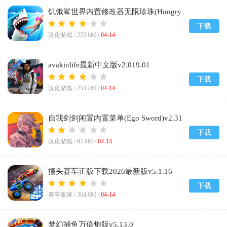
饥饿鲨世界内置修改器无限珍珠(Hungry
Shark)v7.7.1
下载
汉化游戏 /
225.6M
/
04-14
avakinlife最新中文版v2.019.01
下载
汉化游戏 /
253.2M
/
04-14
自我剑剑闲置内置菜单(Ego Sword)v2.31
下载
汉化游戏 /
97.8M
/
04-14
撞头赛车正版下载2026最新版v5.1.16
下载
赛车竞速 /
364.6M
/
04-14
梦幻捕鱼万倍炮版v5.13.0