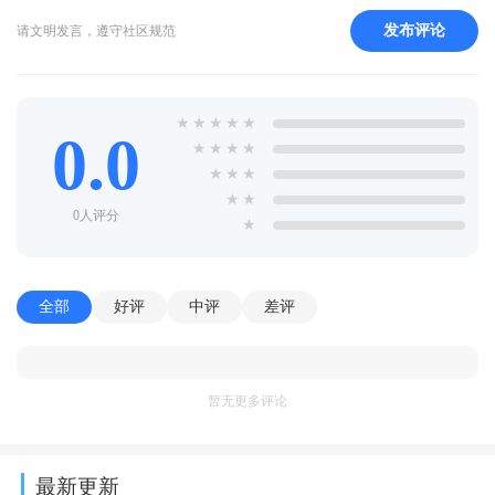
发布评论
请文明发言，遵守社区规范
★
★
★
★
★
0.0
★
★
★
★
★
★
★
★
★
0人评分
★
全部
好评
中评
差评
暂无更多评论
最新更新