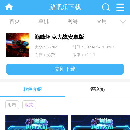
游吧乐下载
首页
单机
网游
应用
资讯
合集
巅峰坦克大战安卓版
大小：36.9M
时间：2020-09-14 18:02
性质：免费
版本：v1.1.1
立即下载
软件介绍
评论
(0)
射击
坦克