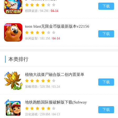
下载
棋牌桌游 /
94.2M
/
04-14
toon blast无限金币版最新版本v22156
下载
休闲益智 /
181.1M
/
04-14
本类排行
植物大战僵尸融合版二创内置菜单
(PlantsVsZombiesRH-Mod)v3.5
下载
策略塔防 /
520.5M
/
03-24
地铁跑酷国际服破解版下载(Subway
Surf)v3.61.1
下载
汉化游戏 /
239.8M
/
04-13