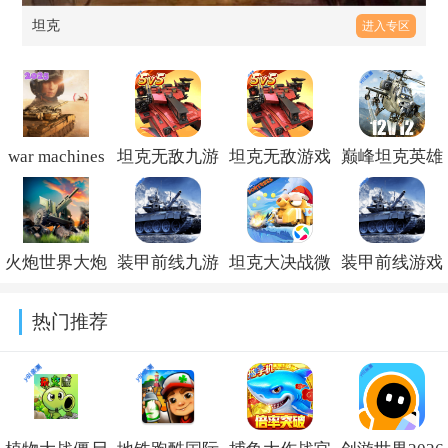
坦克
进入专区
war machines
坦克无敌九游
坦克无敌游戏
巅峰坦克英雄
无限钻石最新
渠道服v13.1
官方正版v13.1
互娱版本v7.2.0
版v8.66.2
火炮世界大炮
装甲前线九游
坦克大决战微
装甲前线游戏
2026最新版
客户端官方版
信登录版
最新版本
热门推荐
v2.0.25
v1.48.11
v1.9482
v1.48.11