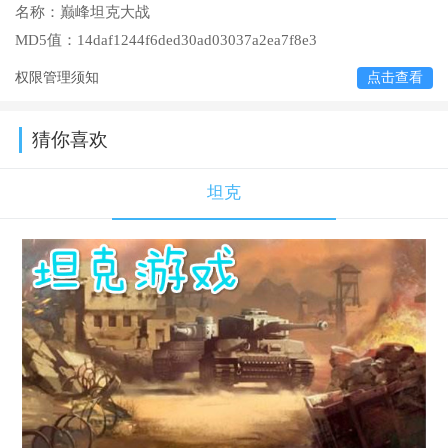
名称：
巅峰坦克大战
MD5值：
14daf1244f6ded30ad03037a2ea7f8e3
权限管理须知
点击查看
猜你喜欢
坦克