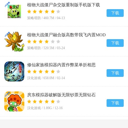
植物大战僵尸杂交版重制版手机版下载
v0.19.1.0
下载
策略塔防 /
460.7M
/
04-13
植物大战僵尸融合版高数带我飞内置MOD
菜单(PlantsVsZombiesRH-Mod)v3.5
下载
策略塔防 /
520.5M
/
03-24
修仙家族模拟器内置作弊菜单折相思
v9.9.2
下载
汉化游戏 /
658.0M
/
02-14
房东模拟器破解版无限钞票无限钻石
v1.80.5.2
下载
汉化游戏 /
1.89G
/
12-16