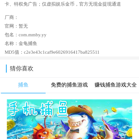
卡、特权免广告；仅虚拟娱乐金币，官方无现金提现通道
厂商：
官网：
暂无
包名：
com.mmby.yy
名称：
金龟捕鱼
MD5值：
c2e3e43c1caf9e6026916417ba825511
猜你喜欢
捕鱼
免费的捕鱼游戏
赚钱捕鱼游戏大全