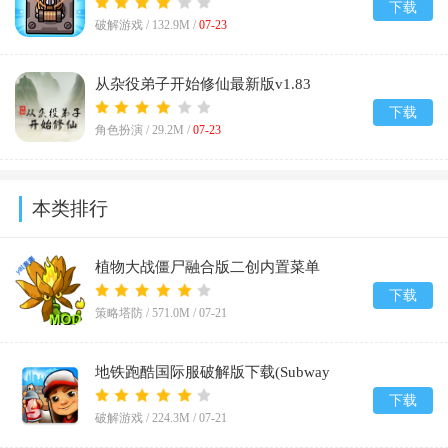
下载
破解游戏 /
132.9M
/
07-23
从杂役弟子开始修仙最新版v1.83
下载
角色扮演 /
29.2M
/
07-23
本类排行
植物大战僵尸融合版二创内置菜单
(PlantsVsZombiesRH-Mod)v3.8.1
下载
策略塔防 /
571.0M
/
07-21
地铁跑酷国际服破解版下载(Subway
Surf)v3.66.1
下载
破解游戏 /
224.3M
/
07-21