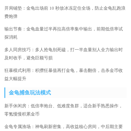
开局铺垫：金龟出场前 10 秒放冰冻定住全场，防止金龟乱跑浪
费炮弹
输出节奏：金龟血量过半再拉高倍率集中输出，前期低倍率试
探消耗
多人同房技巧：多人抢龟别死磕，打一半血量别人全力输出时
及时收手，避免巨额亏损
狂暴模式利用：积攒狂暴值再打金龟，暴击翻倍，击杀金币收
益大幅提升
金龟捕鱼玩法模式
新手休闲房：低倍率炮台、低难度鱼群，适合新手熟悉操作，
零氪慢慢积累金币
金龟专属渔场：神龟刷新密集，高收益核心房间，中后期主要