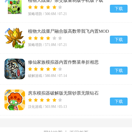
植物大战僵尸杂交版重制版手机版下载
v0.25.0.0
下载
策略塔防 /
500.6M
/
07-21
植物大战僵尸融合版高数带我飞内置MOD
菜单(PlantsVsZombiesRH-Mod)v3.8.1
下载
策略塔防 /
571.0M
/
07-21
修仙家族模拟器内置作弊菜单折相思
v10.1.6
下载
破解游戏 /
580.8M
/
07-14
房东模拟器破解版无限钞票无限钻石
v1.87.5.2
下载
汉化游戏 /
503.9M
/
05-13