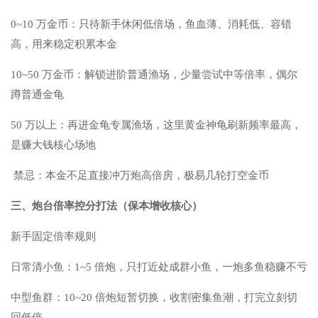
0~10 万金币：只待新手休闲低倍场，鱼血薄、消耗低、容错
高，用来稳定积累本金
10~50 万金币：解锁进阶普通渔场，少量尝试中等倍率，偶尔
蹲普通金龟
50 万以上：再进金龟专属渔场，这里黄金神龟刷新频率最高，
是赚大钱核心场地
禁忌：本金不足直接冲万炮高倍房，极易几轮打空金币
三、炮台倍率控分打法（保本增收核心）
新手固定倍率规则
日常清小鱼：1~5 倍炮，只打近处成群小鱼，一炮多鱼稳赚不亏
中型鱼群：10~20 倍炮短暂切换，收割密集鱼潮，打完立刻切
回低倍