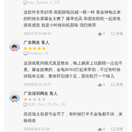
Sony_Xperia_1_VII
这软件非常好用 画面跟电玩城一模一样 黄金神龟出来
的时候全屏爆金太爽了 爆率也高 和朋友联机一起抓鱼
很有感觉 就是小时候街机那味 强烈推荐
2026/7/23 13:46:16
0
回复
广东网友 客人
Windows 10
这游戏夜间模式真是救命，晚上躺床上玩眼睛一点也不
累。爆金挺爽的，金龟BOSS打起来带劲，不过有时候
掉线有点烦，整体怀旧感十足，跟街机厅一个味儿
2026/6/29 22:10:27
0
回复
广东深圳网友 客人
IQOO_Neo_10_Pro_5G
高倍场太容易亏金币了，有时候打半天金龟都不掉，体
验很差
2026/6/26 8:12:29
0
回复