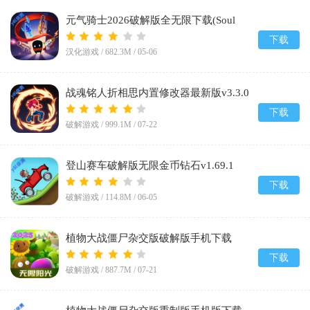
元气骑士2026破解版全无限下载(Soul
Knight)v8.2.0
下载
汉化游戏 /
682.3M
/
05-06
战魂铭人折相思内置修改器最新版v3.3.0
下载
破解游戏 /
999.1M
/
07-22
登山赛车破解版无限金币钻石v1.69.1
下载
破解游戏 /
114.8M
/
06-05
植物大战僵尸杂交版破解版手机下载
(Plants vs Zombies Super Hybrid)v3.12
下载
破解游戏 /
887.7M
/
07-21