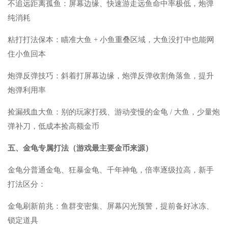
不追远距离孤鱼：屏幕边缘、快速游走远鱼命中率极低，炮弹
纯消耗
粘打打法保本：瞄准大鱼 + 小鱼重叠区域，大鱼没打中也能网
住小鱼回本
炮弹反弹技巧：斜着打屏幕边缘，炮弹反弹收割角落鱼，提升
炮弹利用率
捡漏残血大鱼：别的玩家打残、游动变慢的金龟 / 大鱼，少量炮
弹补刀，低成本捡高额金币
五、金龟专属打法（游戏最主要金币来源）
金龟分普通金龟、狂暴金龟、千年神龟，倍率逐级拉高，新手
打法区分：
金龟刷新前兆：鱼群变密集、屏幕闪光预警，提前备好冰冻、
锁定道具