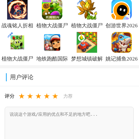
v3.10.0免费版
版
战魂铭人折相
植物大战僵尸
植物大战僵尸
创游世界2026
思内置修改器
杂交版破解版
融合版二创内
最新版下载
最新版v3.3.0
手机下载
置菜单
v1.78.0
植物大战僵尸
地铁跑酷国际
梦想城镇破解
姚记捕鱼2026
(Plants vs
(PlantsVsZombiesRH-
杂交版重制版
服破解版下载
版内置修改菜
最新版官方版
Zombies Super
Mod)v3.8.1
用户评论
手机版下载
(Subway
单
v8.2.1.0
Hybrid)v3.12
★
★
★
★
★
v0.25.0.0
Surf)v3.66.1
(Township)v37.1.0
评分
力荐