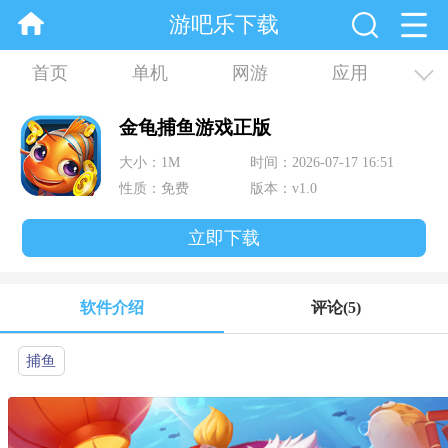
游吧乐下载
首页
单机
网游
应用
资讯
合集
金龟捕鱼游戏正版
大小：1M
时间：2026-07-17 16:51
性质：免费
版本：v1.0
立即下载
软件介绍
评论
(5)
捕鱼