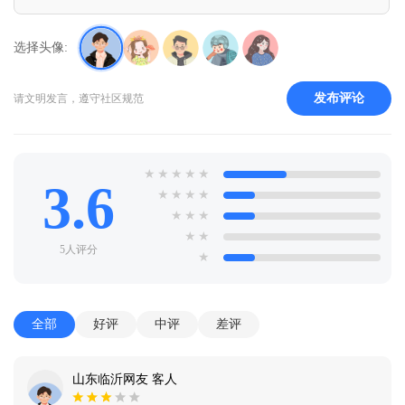
选择头像:
发布评论
请文明发言，遵守社区规范
★
★
★
★
★
3.6
★
★
★
★
★
★
★
★
★
5人评分
★
全部
好评
中评
差评
山东临沂网友 客人