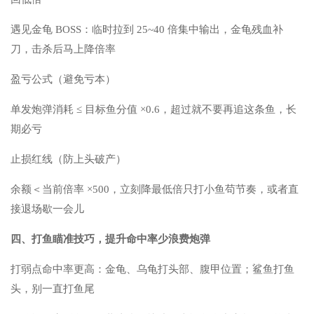
遇见金龟 BOSS：临时拉到 25~40 倍集中输出，金龟残血补
刀，击杀后马上降倍率
盈亏公式（避免亏本）
单发炮弹消耗 ≤ 目标鱼分值 ×0.6，超过就不要再追这条鱼，长
期必亏
止损红线（防上头破产）
余额＜当前倍率 ×500，立刻降最低倍只打小鱼苟节奏，或者直
接退场歇一会儿
四、打鱼瞄准技巧，提升命中率少浪费炮弹
打弱点命中率更高：金龟、乌龟打头部、腹甲位置；鲨鱼打鱼
头，别一直打鱼尾