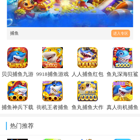
捕鱼
进入专区
贝贝捕鱼九游
9918捕鱼游戏
人人捕鱼红包
鱼丸深海狂鲨
版本
折扣版下载最
版下载新版本
暴富版
v1.0.20049
新版v1.0.20
v10.6
v10.2.44.1.0
捕鱼神兵下载
街机王者捕鱼
鱼丸捕鱼大作
真人街机捕鱼
手机版v1.0
高爆版安卓版
战老版本
高爆版下载安
热门推荐
下载正版
v10.3.45.4.0
装v3.7.5.0最新