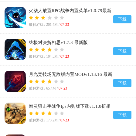
火柴人放置RPG战争内置菜单v1.0.79最新
版
下载
破解游戏 /
201.4M
/
07-23
终极对决折相思v1.7.3 最新版
下载
破解游戏 /
104.5M
/
07-23
月光竞技场无敌版内置MODv1.13.16 最新
版
下载
破解游戏 /
65.4M
/
07-23
幽灵狙击手战争fps内购版下载v1.1.0折相
思
下载
破解游戏 /
173.2M
/
07-23