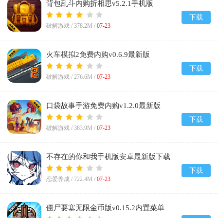
背包乱斗内购折相思v5.2.1手机版
下载
破解游戏 /
378.2M
/
07-23
火车模拟2免费内购v0.6.9最新版
下载
破解游戏 /
276.6M
/
07-23
口袋故事手游免费内购v1.2.0最新版
下载
破解游戏 /
383.9M
/
07-23
不存在的你和我手机版安卓最新版下载
v1.2.4官方版
下载
恋爱养成 /
722.4M
/
07-23
僵尸要塞无限金币版v0.15.2内置菜单