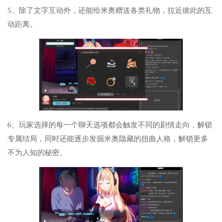
5、除了文字互动外，还能给米奥赠送各类礼物，拉近彼此的互
动距离。
6、玩家选择的每一个聊天选项都会触发不同的剧情走向，解锁
专属结局，同时还能逐步发掘米奥隐藏的扭曲人格，解锁更多
不为人知的秘密。