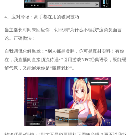
4、应对冷场：高手都在用的破局技巧
当主播长时间未回应你，切忌刷“为什么不理我”这类负面言
论。正确做法：
自我调侃化解尴尬：“别人都是虚胖，你可是真材实料！有你
在，我直播间直接顶流待遇~”引用游戏NPC经典语录，既能缓
解气氛，又能展示你是“懂梗老粉”。
转移话题+留钩：“刚才不是说要爆料下周舞台吗？再不说我就