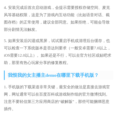
4. 安装完成后首次启动游戏，会提示需要授权存储空间、麦克
风等基础权限，这是为了游戏内互动功能（比如语音对话、截
图存档）的正常使用，建议全部同意。如果拒绝，可能会导致
部分剧情无法触发。
5. 如果安装后闪退或黑屏，试试重启手机或清理后台缓存，也
可以检查一下系统版本是否达到要求（一般安卓需要7.0以上，
iOS需要12.0以上）。如果还是不行，可以去官方社区或贴吧求
助，那里有热心玩家分享的修复教程。
我恨我的女主播主demo在哪里下载手机版？
1. 手机版的下载渠道非常关键，最安全的做法是直接去游戏官
网，网址通常可以在百度百科或游戏制作组的官方微博找到。
注意不要轻信第三方应用商店的“破解版”，那些可能捆绑恶意
插件。