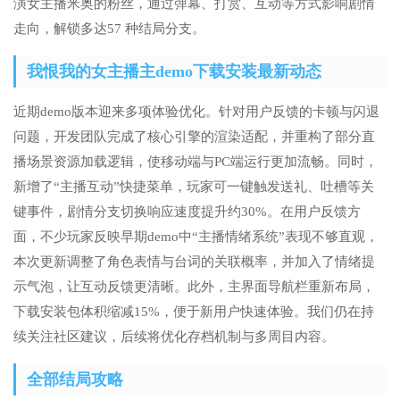
演女主播米奥的粉丝，通过弹幕、打赏、互动等方式影响剧情
走向，解锁多达57 种结局分支。
我恨我的女主播主demo下载安装最新动态
近期demo版本迎来多项体验优化。针对用户反馈的卡顿与闪退
问题，开发团队完成了核心引擎的渲染适配，并重构了部分直
播场景资源加载逻辑，使移动端与PC端运行更加流畅。同时，
新增了“主播互动”快捷菜单，玩家可一键触发送礼、吐槽等关
键事件，剧情分支切换响应速度提升约30%。在用户反馈方
面，不少玩家反映早期demo中“主播情绪系统”表现不够直观，
本次更新调整了角色表情与台词的关联概率，并加入了情绪提
示气泡，让互动反馈更清晰。此外，主界面导航栏重新布局，
下载安装包体积缩减15%，便于新用户快速体验。我们仍在持
续关注社区建议，后续将优化存档机制与多周目内容。
全部结局攻略