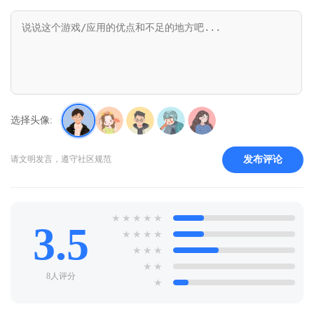
选择头像:
发布评论
请文明发言，遵守社区规范
★
★
★
★
★
3.5
★
★
★
★
★
★
★
★
★
8人评分
★