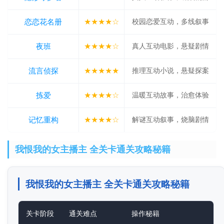
★★★★☆
恋恋花名册
校园恋爱互动，多线叙事
★★★★☆
夜班
真人互动电影，悬疑剧情
★★★★★
流言侦探
推理互动小说，悬疑探案
★★★★☆
拣爱
温暖互动故事，治愈体验
★★★★☆
记忆重构
解谜互动叙事，烧脑剧情
我恨我的女主播主 全关卡通关攻略秘籍
我恨我的女主播主 全关卡通关攻略秘籍
关卡阶段
通关难点
操作秘籍