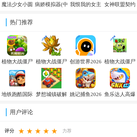
魔法少女小圆
病娇模拟器(中
我恨我的女主
女神联盟契约
费下载V0.9.0
手机版
安卓版
手游v2.21.0
文版)免费下载
播主demo下载
下载v2.0.43
热门推荐
2026正版
安装v1.0.4
v1.2.1
植物大战僵尸
植物大战僵尸
创游世界2026
植物大战僵尸
杂交版破解版
融合版二创内
最新版下载
杂交版重制版
手机下载
置菜单
v1.78.0
手机版下载
地铁跑酷国际
梦想城镇破解
姚记捕鱼2026
鱼乐达人高爆
(Plants vs
(PlantsVsZombiesRH-
v0.25.0.0
服破解版下载
版内置修改菜
最新版官方版
版最新版v1.3.0
Zombies Super
Mod)v3.8.1
用户评论
(Subway
单
v8.2.1.0
Hybrid)v3.12
★
★
★
★
★
Surf)v3.66.1
(Township)v37.1.0
评分
力荐