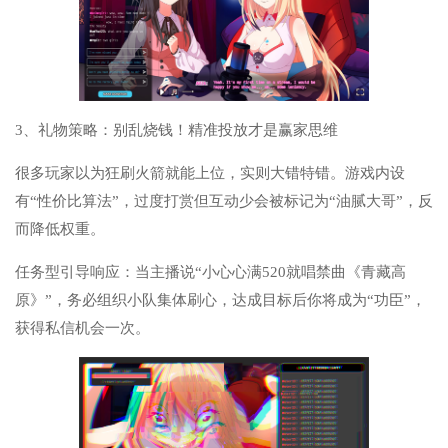
3、礼物策略：别乱烧钱！精准投放才是赢家思维
很多玩家以为狂刷火箭就能上位，实则大错特错。游戏内设
有“性价比算法”，过度打赏但互动少会被标记为“油腻大哥”，反
而降低权重。
任务型引导响应：当主播说“小心心满520就唱禁曲《青藏高
原》”，务必组织小队集体刷心，达成目标后你将成为“功臣”，
获得私信机会一次。