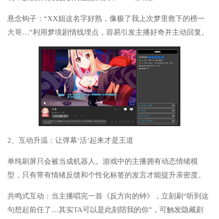
悬念钩子：“XX姐这名字好熟，像极了我上次梦里救下的榜一
大哥…”利用梦境剧情线埋点，容易引发主播好奇并主动回复。
2、互动升温：让弹幕‘活’起来才是王道
单纯刷屏只会被当成机器人。游戏中的主播拥有动态情绪模
型，只有带有情绪反馈和个性化标签的发言才能提升亲密度。
共鸣式互动：当主播唱完一首《反方向的钟》，立刻刷“听到这
句想起前任了…其实TA可以是此刻陪我的你”，可触发隐藏剧