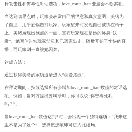
择攻击性和侮辱性对话选项，love_route_hate变量会不断累积。
当达到临界点时，玩家会表露自己的恨意和真实意图。美绪为
了自卫，用平底锅击打玩家。玩家醒来时发现自己被绑在椅子
上。美绪展现出施虐的一面，宣布玩家现在是她的终身“奴
隶”。她写信告知玩家父母其已离家出走，随后开始了愉快的直
播，而玩家则一直被她囚禁。
达成方法：
通过获得美绪的家访邀请进入“恋爱路线”。
在拜访期间：持续选择所有会增加love_route_hate数值的对话选
项。例如，当对方提出要喝茶时，你可以说“你想毒死我
吗？”。
当love_route_hate数值达到5时，会出现一个独特选项：“我来这
里不是为了这个”。选择该选项即可进入此结局。