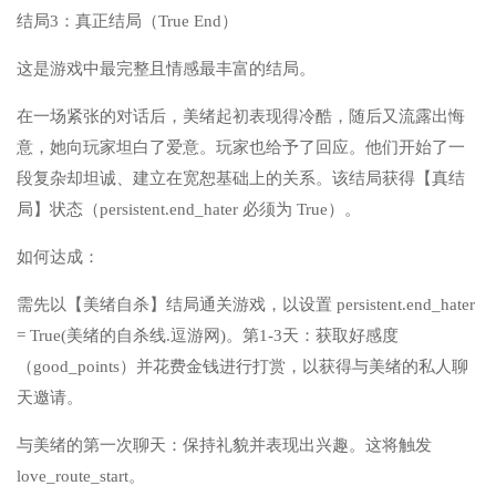
结局3：真正结局（True End）
这是游戏中最完整且情感最丰富的结局。
在一场紧张的对话后，美绪起初表现得冷酷，随后又流露出悔
意，她向玩家坦白了爱意。玩家也给予了回应。他们开始了一
段复杂却坦诚、建立在宽恕基础上的关系。该结局获得【真结
局】状态（persistent.end_hater 必须为 True）。
如何达成：
需先以【美绪自杀】结局通关游戏，以设置 persistent.end_hater
= True(美绪的自杀线.逗游网)。第1-3天：获取好感度
（good_points）并花费金钱进行打赏，以获得与美绪的私人聊
天邀请。
与美绪的第一次聊天：保持礼貌并表现出兴趣。这将触发
love_route_start。