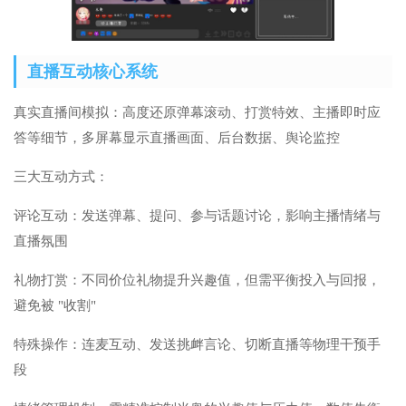
直播互动核心系统
真实直播间模拟：高度还原弹幕滚动、打赏特效、主播即时应
答等细节，多屏幕显示直播画面、后台数据、舆论监控
三大互动方式：
评论互动：发送弹幕、提问、参与话题讨论，影响主播情绪与
直播氛围
礼物打赏：不同价位礼物提升兴趣值，但需平衡投入与回报，
避免被 "收割"
特殊操作：连麦互动、发送挑衅言论、切断直播等物理干预手
段