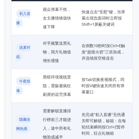
观众弹幕干扰，
快速点击“安慰”键，当弹
初入直
女主播情绪值快
幕出现负面词时立即按
播
Shift+1屏蔽关键词
速下降
对手频繁送黑礼
在倒数10秒时按Ctrl+E触
连麦对
物，我方礼物值
发“超级火箭”三倍加成，
战
并连续按空格连击
增长缓慢
黑暗环境视线受
按Tab切换夜视模式，同
午夜惊
阻，需躲避疯狂
时按V键快速关闭所有弹
魂
幕窗口
刷屏的诅咒弹幕
需要解锁直播排
先完成“初入直播”无伤通
隐藏全
行榜前三才能进
关即可解锁，秘籍：在每
轮结束瞬间按Ctrl+Z暂停
入，途中所有礼
网热搜
时间，狂点礼物箱
物加成减半