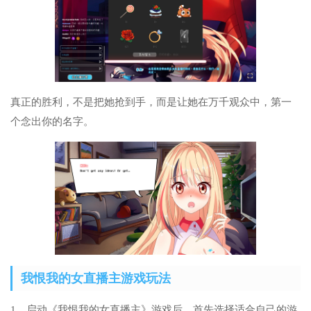
真正的胜利，不是把她抢到手，而是让她在万千观众中，第一
个念出你的名字。
我恨我的女直播主游戏玩法
1、启动《我恨我的女直播主》游戏后，首先选择适合自己的游