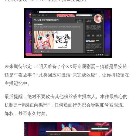
未来期待绑定：“明天准备了个XX哥专属彩蛋～猜猜是早安铃
还是午夜故事？”此类回应可激活“未完成效应”，让你持续留在
主播记忆中。
最后提醒：绝对不要攻击其他粉丝或主播本人。本作最核心的
机制是“情感正向循环”，任何负面行为都会导致账号被限流、
降权，甚至永久封禁。