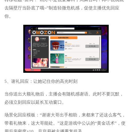
去隔壁厅当卧底了哦~”制造轻微危机感，促使主播优先回应
你。
5、谢礼回应：让她记住你的高光时刻
当你送出大额礼物后，主播会有随机感谢语。此时不要沉默，
必须立刻回应以延长互动窗口。
场景化回应模板：“谢谢大哥出手相助，来都来了还这么客气，
带着礼物来，这大哥能处。”这是游戏中公认的“黄金话术”，使
用后亲密度+10，且容易被主播重复提及。