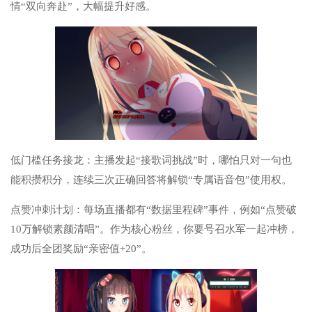
情“双向奔赴”，大幅提升好感。
低门槛任务接龙：主播发起“接歌词挑战”时，哪怕只对一句也
能积攒积分，连续三次正确回答将解锁“专属语音包”使用权。
点赞冲刺计划：每场直播都有“数据里程碑”事件，例如“点赞破
10万解锁素颜清唱”。作为核心粉丝，你要号召水军一起冲榜，
成功后全团奖励“亲密值+20”。