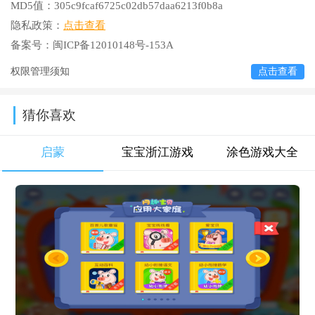
MD5值：
305c9fcaf6725c02db57daa6213f0b8a
隐私政策：
点击查看
备案号：
闽ICP备12010148号-153A
权限管理须知
点击查看
猜你喜欢
启蒙
宝宝浙江游戏
涂色游戏大全