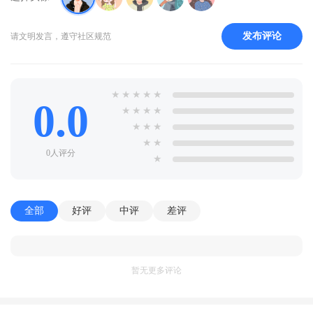
发布评论
请文明发言，遵守社区规范
★
★
★
★
★
0.0
★
★
★
★
★
★
★
★
★
0人评分
★
全部
好评
中评
差评
暂无更多评论