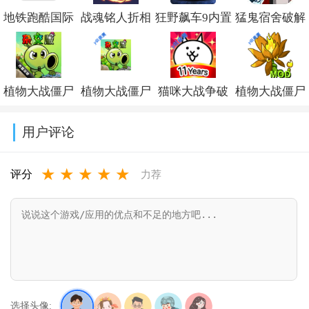
地铁跑酷国际
战魂铭人折相
狂野飙车9内置
猛鬼宿舍破解
服破解版下载
思内置修改器
修改器最新版
版下载无限金
(Subway
最新版v3.4.0
本v52.1.2a破解
币无限闪电最
植物大战僵尸
植物大战僵尸
猫咪大战争破
植物大战僵尸
Surf)v3.67.0
版
新版v2.5.20
杂交版破解版
杂交版重制版
解版下载可扭
融合版二创内
用户评论
手机下载
手机版下载
蛋2026v15.5.0
置菜单
★
★
★
★
★
(Plants vs
v0.25.5
(PlantsVsZomb
评分
力荐
Zombies Super
Mod)v3.8.1
Hybrid)v0.25.5.0
选择头像: