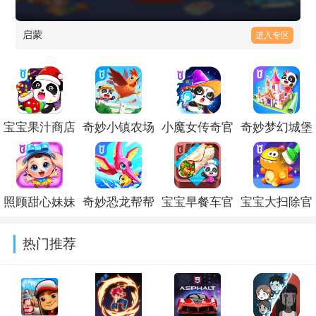
启蒙
进入专区
宝宝果汁商店
奇妙小镇农场
小魔女传奇官
奇妙梦幻城堡
官方版
破解版
方版
宝宝巴士下载
v9.93.00.00
v9.93.00.00
v9.93.00.00
手机版
照顾甜心妹妹
奇妙恐龙帮帮
宝宝早餐车官
宝宝大扫除官
v9.93.00.00
官方版
队破解版
方版
方版
热门推荐
v9.93.00.00
v9.92.50.00
v9.93.00.00
v9.93.00.00