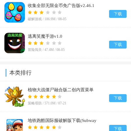
收集全部无限金币免广告版v2.46.1
下载
破解游戏 /
186.9M
/
08-05
逃离笑魔手游v1.0
下载
冒险闯关 /
47.4M
/
08-05
本类排行
植物大战僵尸融合版二创内置菜单
(PlantsVsZombiesRH-Mod)v3.8.1
下载
策略塔防 /
571.0M
/
07-21
地铁跑酷国际服破解版下载(Subway
Surf)v3.67.0
下载