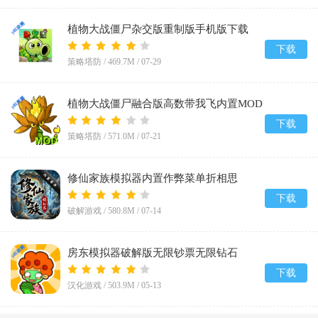
植物大战僵尸杂交版重制版手机版下载
v0.25.5
下载
策略塔防 /
469.7M
/
07-29
植物大战僵尸融合版高数带我飞内置MOD
菜单(PlantsVsZombiesRH-Mod)v3.8.1
下载
策略塔防 /
571.0M
/
07-21
修仙家族模拟器内置作弊菜单折相思
v10.1.6
下载
破解游戏 /
580.8M
/
07-14
房东模拟器破解版无限钞票无限钻石
v1.87.5.2
下载
汉化游戏 /
503.9M
/
05-13