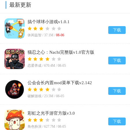
最新更新
搞个球球小游戏v1.0.1
下载
休闲益智 /
37.1M
/
08-06
猫忍之心：Nachi完整版v1.0官方版
下载
恋爱养成 /
670.4M
/
08-05
公会会长内置mod菜单下载v2.142
下载
破解游戏 /
23.5M
/
08-05
彩虹之光手游官方版v3.0
下载
角色扮演 /
627.7M
/
08-05