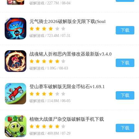
破解游戏 /
227.7M
/
08-04
元气骑士2026破解版全无限下载(Soul
Knight)v8.4.0
下载
破解游戏 /
723.4M
/
07-31
战魂铭人折相思内置修改器最新版v3.4.0
下载
破解游戏 /
1.09G
/
08-03
登山赛车破解版无限金币钻石v1.69.1
下载
破解游戏 /
114.8M
/
06-05
植物大战僵尸杂交版破解版手机下载
(Plants vs Zombies Super Hybrid)v0.25.5.0
下载
破解游戏 /
469.8M
/
07-29